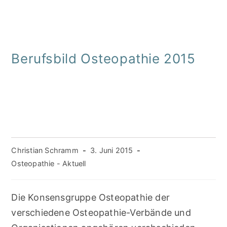
Berufsbild Osteopathie 2015
Beitrags-
Christian Schramm
Beitrag
3. Juni 2015
Autor:
veröffentlicht:
Beitrags-
Osteopathie - Aktuell
Kategorie:
Die Konsensgruppe Osteopathie der
verschiedene Osteopathie-Verbände und