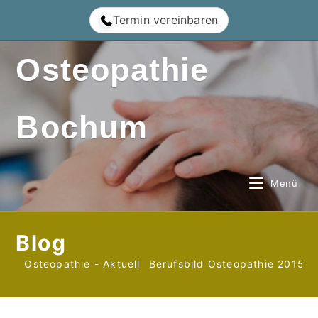
Zum
Termin vereinbaren
Inhalt
springen
Osteopathie
Bochum
Menü
Blog
Osteopathie - Aktuell
Berufsbild Osteopathie 2015