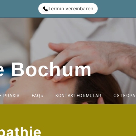
Termin vereinbaren
ie Bochum
E PRAXIS
FAQs
KONTAKTFORMULAR
OSTEOPAT
pathie