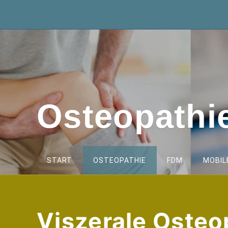
Zum
Inhalt
springen
Osteopath
START
OSTEOPATHIE
FDM
MOBIL
Viszerale Osteo