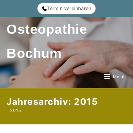
Zum
Termin vereinbaren
Inhalt
springen
Osteopathie
Bochum
Menü
Jahresarchiv: 2015
2015