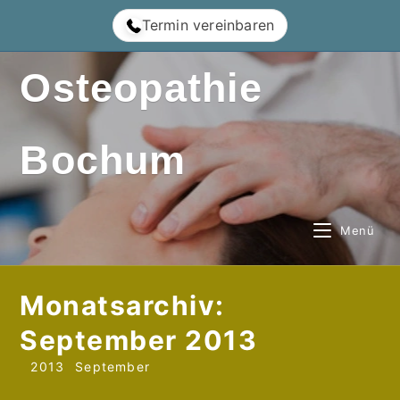
Zum
Termin vereinbaren
Inhalt
springen
Osteopathie
Bochum
Menü
Monatsarchiv:
September 2013
2013
September