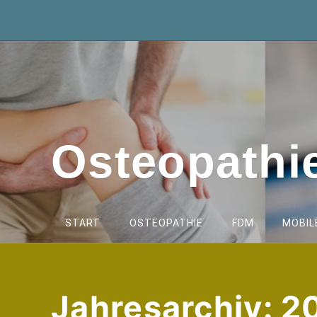
Zum
Inhalt
springen
Osteopath
START
OSTEOPATHIE
FDM
MOBIL
Jahresarchiv: 2