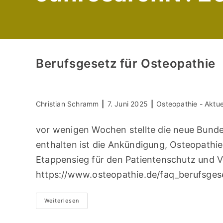
Berufsgesetz für Osteopathie
Beitrags-
Beitrag
Beitrags-
Christian Schramm
7. Juni 2025
Osteopathie - Aktue
Autor:
veröffentlicht:
Kategorie:
vor wenigen Wochen stellte die neue Bundes
enthalten ist die Ankündigung, Osteopathie 
Etappensieg für den Patientenschutz und 
https://www.osteopathie.de/faq_berufsges
Berufsgesetz
Weiterlesen
Für
Osteopathie